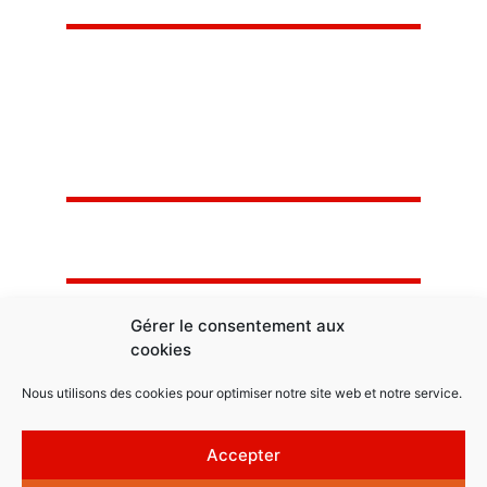
VERBIST
02 217 30 32
Gérer le consentement aux
cookies
Nous utilisons des cookies pour optimiser notre site web et notre service.
Clinique Veeweyde - Verbist
2026
© Tous droits réservés.
BE0477 131 221
Accepter
Conditions générales de vente