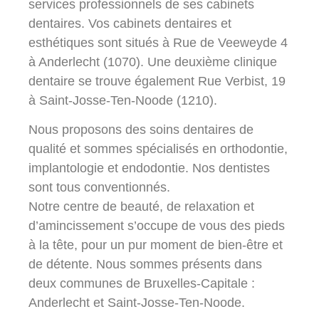
services professionnels de ses cabinets
Rue de Veeweyde 4, 1070
dentaires. Vos cabinets dentaires et
Anderlecht
esthétiques sont situés à Rue de Veeweyde 4
à Anderlecht (1070). Une deuxième clinique
0460 96 11 12
dentaire se trouve également Rue Verbist, 19
à Saint-Josse-Ten-Noode (1210).
Nous proposons des soins dentaires de
qualité et sommes spécialisés en orthodontie,
implantologie et endodontie. Nos dentistes
sont tous conventionnés.
Notre centre de beauté, de relaxation et
d’amincissement s’occupe de vous des pieds
à la tête, pour un pur moment de bien-être et
de détente. Nous sommes présents dans
deux communes de Bruxelles-Capitale :
Anderlecht et Saint-Josse-Ten-Noode.