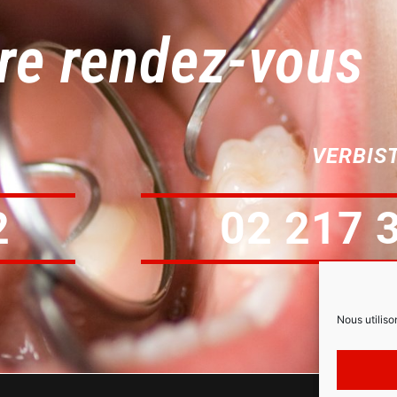
re rendez-vous
VERBIS
2
02 217 
Nous utiliso